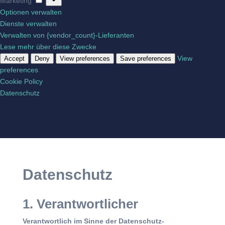
Marketing
Optionen verwalten
Dienste verwalten
Verwalten von {vendor_count}-Lieferanten
Lese mehr über diese Zwecke
View
Accept
Deny
View preferences
Save preferences
preferences
Cookie Policy
Datenschutz
Datenschutz
1. Verantwortlicher
Verantwortlich im Sinne der Datenschutz-