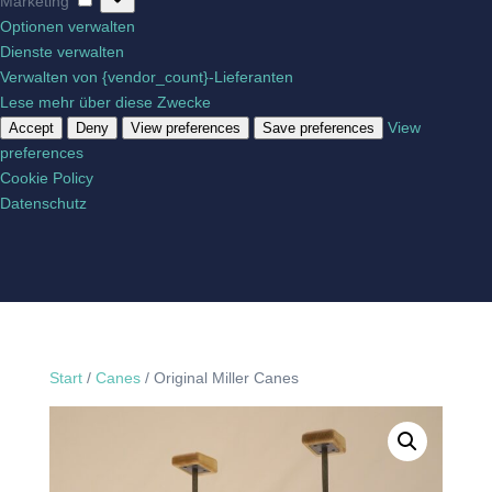
Marketing
Optionen verwalten
Dienste verwalten
Verwalten von {vendor_count}-Lieferanten
Lese mehr über diese Zwecke
View
Accept
Deny
View preferences
Save preferences
preferences
Cookie Policy
Datenschutz
Start
/
Canes
/ Original Miller Canes